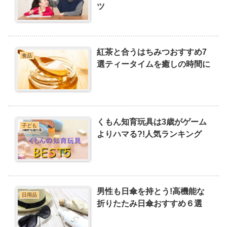
ツ
紅茶と合うはちみつおすすめ7
食品
選ティータイムを癒しの時間に
くもん知育玩具は3歳がゲーム
子ども
よりハマる?!人気ランキング
男性も日傘を持とう!高機能な
日用品
折りたたみ日傘おすすめ６選